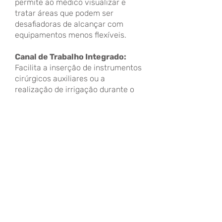
permite ao médico visualizar e
tratar áreas que podem ser
desafiadoras de alcançar com
equipamentos menos flexíveis.
Canal de Trabalho Integrado:
Facilita a inserção de instrumentos
cirúrgicos auxiliares ou a
realização de irrigação durante o
procedimento, o que pode
aumentar a eficiência do
tratamento e a segurança para o
paciente.
Fale com um representante