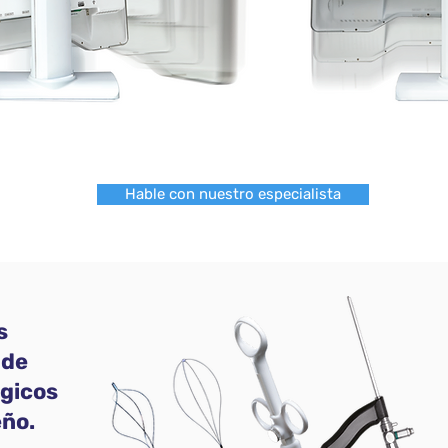
Hable con nuestro especialista
s
 de
gicos
eño.