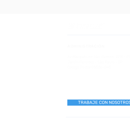
ADMINISTRACIÓN
Av Marquês de São Vicente, 2219 - Pi
JardÍn Perdizes - São Paulo - SP
Código Postal 05036-040
TRABAJE CON NOSOTRO