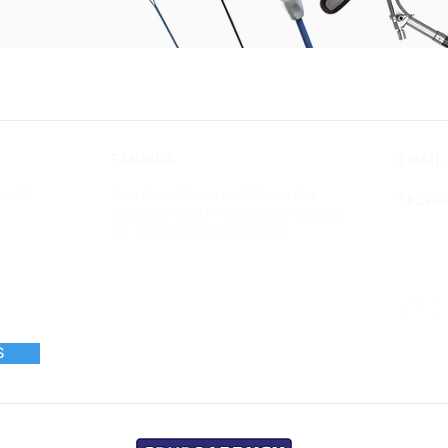
FÁBRICA
EMAIL
so 13
Calle Santa Bárbara, 48 Planta Alta
TELÉ
Bairro San Jose II - Vg. Grande Paulista
SP - Código Postal 06742-128
S