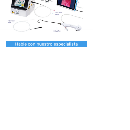
Hable con nuestro especialista
Política de privacidad
ADMINISTRACIÓN
Av Marquês de São Vicente, 2219 - Piso 13
JardÍn Perdizes - São Paulo - SP
Código Postal
05036-040