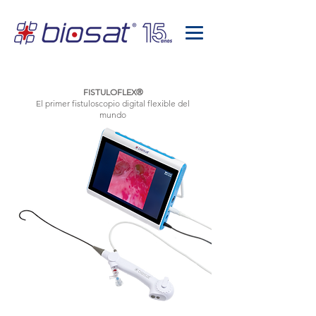
FISTULOFLEX®
El primer fistuloscopio digital flexible del
mundo