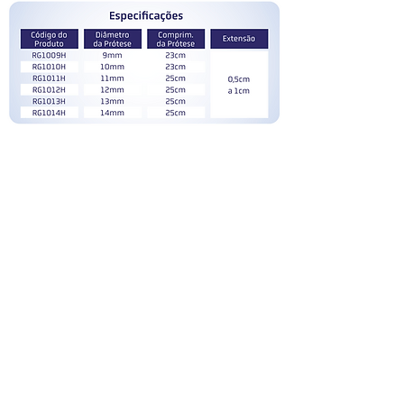
Hable con nuestro especialista
Descubra uno de los
portafolios más amplios de
desechables quirúrgicos del
mercado nacional.
Política de privacidad